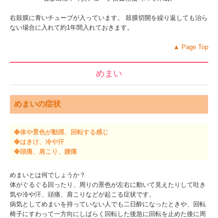
右鼓膜に青いチューブが入っています。 鼓膜切開を繰り返しても治ら
ない場合に入れて約1年間入れておきます。
▲
Page Top
めまい
めまいの症状
◆
体や景色が動揺、回転する感じ
◆はきけ、冷や汗
◆
頭痛、肩こり、腰痛
めまいとは何でしょうか？
体がぐるぐる回ったり、周りの景色が左右に動いて見えたりして吐き
気や冷や汗、頭痛、肩こりなどが起こる症状です。
病気としてめまいを持っていない人でも二日酔になったときや、回転
椅子にすわって一方向にしばらく回転した後急に回転を止めた後に周