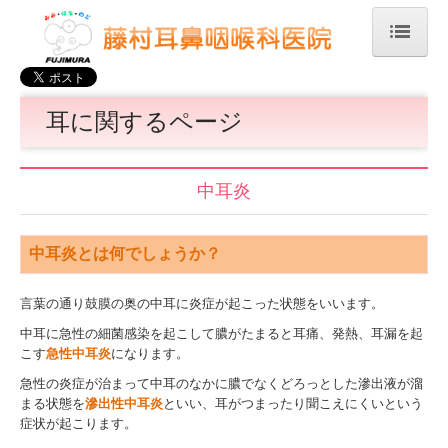
ホーム
耳に関するページ
医院紹介
診療時間・地図
中耳炎
耳に関するページ
鼻に関するページ
中耳炎とは何でしょうか？
インフルエンザワクチン予約
言葉の通り鼓膜の奥の中耳に炎症が起こった状態をいいます。
医療事務募集中
中耳に急性の細菌感染を起こして膿がたまると耳痛、発熱、耳漏を起
こす
急性中耳炎
になります。
看護師募集中
急性の炎症が治まって中耳のなかに膿でなくどろっとした滲出液が溜
まる状態を
滲出性中耳炎
といい、耳がつまったり聞こえにくいという
副院長からのご挨拶
症状が起こります。