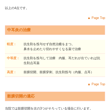
以上の4点です。
▲
Page Top
中耳炎の治療
軽度：
抗生剤を投与せず自然治癒をまつ。
鼻水を止めたり切れやすくなる薬で治療
中等度：
抗生剤を投与して治療 内服、耳だれが出ていれば抗
生剤点耳薬
高度：
鼓膜切開、鼓膜穿刺、抗生剤投与（内服、点耳）
▲
Page Top
鼓膜切開の適応
当院では鼓膜切開を次の3つがそろっている場合に行います。