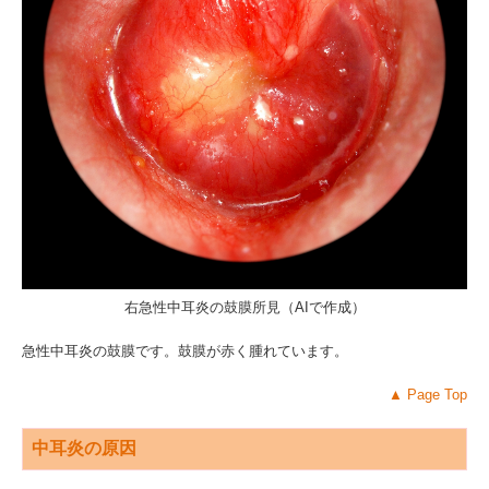
右急性中耳炎の鼓膜所見（AIで作成）
急性中耳炎の鼓膜です。鼓膜が赤く腫れています。
▲
Page Top
中耳炎の原因