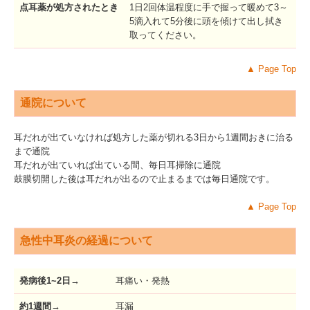
点耳薬が処方されたとき
1日2回体温程度に手で握って暖めて3～
5滴入れて5分後に頭を傾けて出し拭き
取ってください。
▲
Page Top
通院について
耳だれが出ていなければ処方した薬が切れる3日から1週間おきに治る
まで通院
耳だれが出ていれば出ている間、毎日耳掃除に通院
鼓膜切開した後は耳だれが出るので止まるまでは毎日通院です。
▲
Page Top
急性中耳炎の経過について
発病後1~2日→
耳痛い・発熱
約1週間
→
耳漏