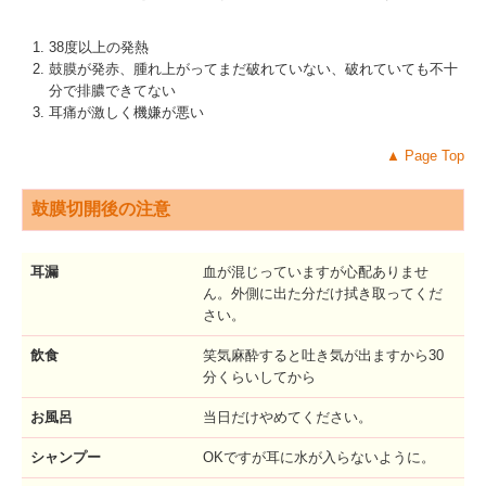
38度以上の発熱
鼓膜が発赤、腫れ上がってまだ破れていない、破れていても不十
分で排膿できてない
耳痛が激しく機嫌が悪い
▲
Page Top
鼓膜切開後の注意
耳漏
血が混じっていますが心配ありませ
ん。外側に出た分だけ拭き取ってくだ
さい。
飲食
笑気麻酔すると吐き気が出ますから30
分くらいしてから
お風呂
当日だけやめてください。
シャンプー
OKですが耳に水が入らないように。