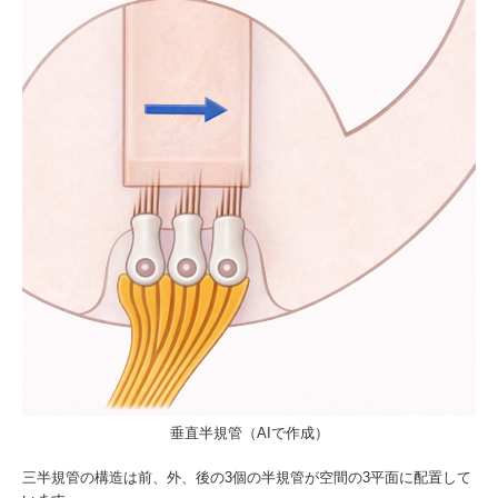
垂直半規管（AIで作成）
三半規管の構造は前、外、後の3個の半規管が空間の3平面に配置して