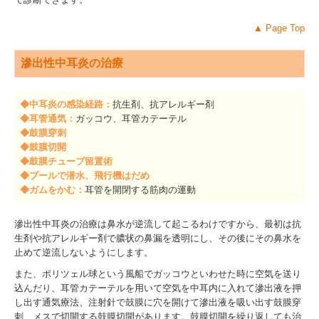
▲
Page Top
滲出性中耳炎の治療
◆中耳炎の感染経路：
抗生剤、抗アレルギー剤
◆耳管通気
：
ガッコウ、耳管カテーテル
◆鼓膜
穿刺
◆
鼓膜切開
◆
鼓膜チューブ留置術
◆プールで潜水、飛行機はだめ
◆
ガムをかむ：
耳管を開閉する筋肉の運動
滲出性中耳炎の治療は鼻水が逆流して起こるわけですから、最初は抗
生剤や抗アレルギー剤で膿状の鼻漏を透明にし、その後にその鼻水を
止めて逆流しないようにします。
また、ポリツェル球という風船でガッコウといわせた時に空気を送り
込んだり、耳管カテーテルを用いて空気を中耳内に入れて滲出液を押
し出す通気療法、注射針で鼓膜に穴を開けて滲出液を吸い出す鼓膜穿
刺、メスで切開する鼓膜切開があります。鼓膜切開を繰り返しても治