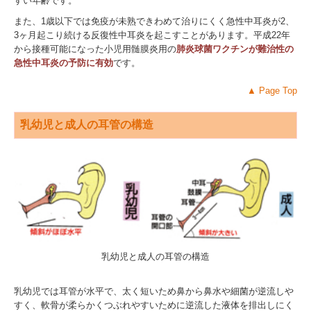
すい年齢です。
また、1歳以下では免疫が未熟できわめて治りにくく急性中耳炎が2、
3ヶ月起こり続ける反復性中耳炎を起こすことがあります。平成22年
から接種可能になった小児用髄膜炎用の
肺炎球菌ワクチンが難治性の
急性中耳炎の予防に有効
です。
▲
Page Top
乳幼児と成人の耳管の構造
乳幼児と成人の耳管の構造
乳幼児では耳管が水平で、太く短いため鼻から鼻水や細菌が逆流しや
すく、軟骨が柔らかくつぶれやすいために逆流した液体を排出しにく