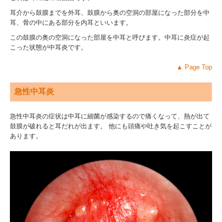
耳介から鼓膜までを外耳、鼓膜から奥の空洞の部屋になった部分を中
耳、骨の中にある部分を内耳といいます。
この鼓膜の奥の空洞になった部屋を中耳と呼びます。中耳に炎症が起
こった状態が中耳炎です。
▲
Page Top
急性中耳炎
急性中耳炎の症状は中耳に細菌が感染するので痛くなって、熱が出て
鼓膜が破れると耳だれが出ます。 他にも頭痛や吐き気を起こすことが
あります。