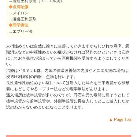
→浸透圧利尿剤（メニエル病）
◆点滴治療
→メイロン
→
浸透圧利尿剤
◆理学療法
→エプリー法
末梢性めまいは自然に徐々に改善していきますからしびれや麻痺、意
識消失などの中枢性めまいの症状がなければ発作のひどいときは安静
にしておき発作が治まってから医療機関を受診するようにしてくださ
い。
治療はビタミンB群、内耳の循環改善剤の内服やメニエル病の場合は
浸透圧利尿剤の内服、点滴を行います。
良性発作性頭位めまい症については迷入した耳石を三半規管から卵形
嚢にもどしてやるエプリー法などの理学療法があります。
迷入場所は後半規管が多いのですが、耳石を元の場所に戻そうとして
後半規管から前半規管や、外側半規管に再迷入してどこに迷入したか
訳のわからないめまいになることあります。
▲
Page Top