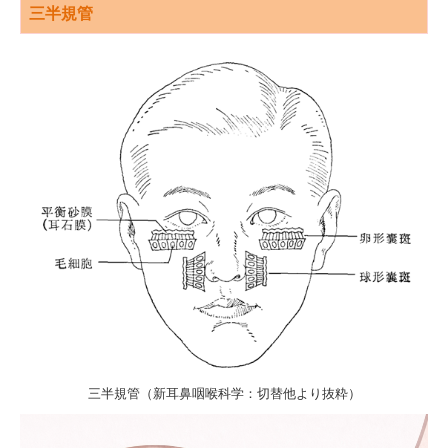
三半規管
三半規管（新耳鼻咽喉科学：切替他より抜粋）