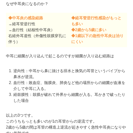
なぜ中耳炎になるのか？
◆中耳炎の感染経路
◆経耳管逆行性感染がもっと
→経耳管逆行性
も多い
→血行性（結核性中耳炎）
◆2歳から5歳に多い
右経外耳道性（外傷性鼓膜
穿孔に
◆1歳以下の急性中耳炎は治り
伴う
）
にくい
中耳に細菌が入り込んで起こるのですが細菌が入り込む経路は
逆向性：中耳から鼻に抜ける排水と換気の耳管というパイプから
鼻水が逆流。
血行性：敗血症、髄膜炎、肺炎など他の場所からの細菌が血液を
介して中耳に入る。
経鼓膜性：鼓膜が破れて外界から細菌が入る。耳かきで破ったり
した場合
以上の3つです。
このうちもっとも多いのが1の耳管からの逆流です。
2歳から5歳の間は耳管の構造上逆流が起きやすく急性中耳炎になりや