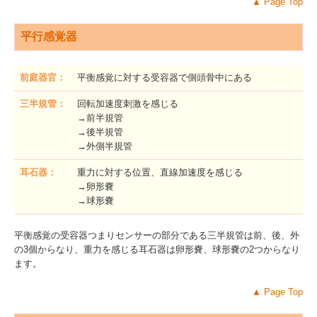
▲
Page Top
平行感覚器
前庭器官：
平衡感覚に対する受容器で側頭骨中にある
三半規管：
回転加速度刺激を感じる
→前半規管
→後半規管
→外側半規管
耳石器：
重力に対する位置、直線加速度を感じる
→卵形嚢
→球形嚢
平衡感覚の受容器つまりセンサーの部分である三半規管は前、後、外
の3個からなり、重力を感じる耳石器は卵形嚢、球形嚢の2つからなり
ます。
▲
Page Top