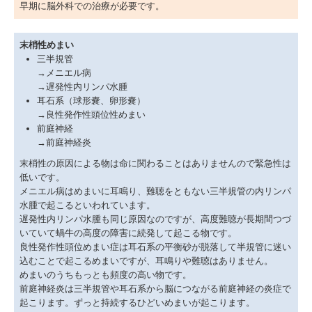
早期に脳外科での治療が必要です。
末梢性めまい
三半規管
→メニエル病
→遅発性内リンパ水腫
耳石系（球形嚢、卵形嚢）
→良性発作性頭位性めまい
前庭神経
→前庭神経炎
末梢性の原因による物は命に関わることはありませんので緊急性は
低いです。
メニエル病はめまいに耳鳴り、難聴をともない三半規管の内リンパ
水腫で起こるといわれています。
遅発性内リンパ水腫も同じ原因なのですが、高度難聴が長期間つづ
いていて蝸牛の高度の障害に続発して起こる物です。
良性発作性頭位めまい症は耳石系の平衡砂が脱落して半規管に迷い
込むことで起こるめまいですが、耳鳴りや難聴はありません。
めまいのうちもっとも頻度の高い物です。
前庭神経炎は三半規管や耳石系から脳につながる前庭神経の炎症で
起こります。ずっと持続するひどいめまいが起こります。