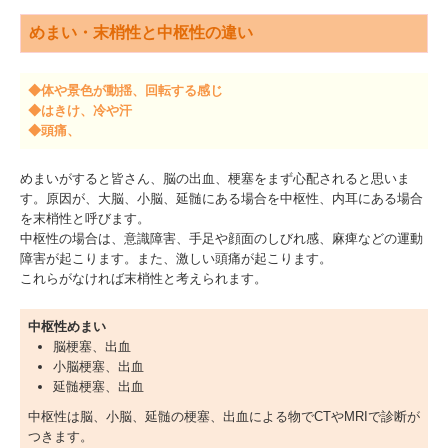
めまい・末梢性と中枢性の違い
◆
体や景色が動揺、回転する感じ
◆はきけ、冷や汗
◆
頭痛、
めまいがすると皆さん、脳の出血、梗塞をまず心配されると思いま
す。原因が、大脳、小脳、延髄にある場合を中枢性、内耳にある場合
を末梢性と呼びます。
中枢性の場合は、意識障害、手足や顔面のしびれ感、麻痺などの運動
障害が起こります。また、激しい頭痛が起こります。
これらがなければ末梢性と考えられます。
中枢性めまい
脳梗塞、出血
小脳梗塞、出血
延髄梗塞、出血
中枢性は脳、小脳、延髄の梗塞、出血による物でCTやMRIで診断が
つきます。