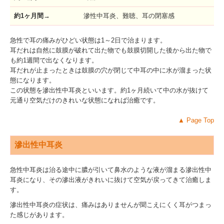
約1ヶ月間
→
滲性中耳炎、難聴、耳の閉塞感
急性で耳の痛みがひどい状態は1～2日で治まります。
耳だれは自然に鼓膜が破れて出た物でも鼓膜切開した後から出た物で
も約1週間で出なくなります。
耳だれが止まったときは鼓膜の穴が閉じて中耳の中に水が溜まった状
態になります。
この状態を滲出性中耳炎といいます。約1ヶ月続いて中の水が抜けて
元通り空気だけのきれいな状態になれば治癒です。
▲
Page Top
滲出性中耳炎
急性中耳炎は治る途中に膿が引いて鼻水のような液が溜まる滲出性中
耳炎になり、その滲出液がきれいに抜けて空気が戻ってきて治癒しま
す。
滲出性中耳炎の症状は、痛みはありませんが聞こえにくく耳がつまっ
た感じがあります。