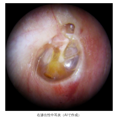
右滲出性中耳炎（AIで作成）