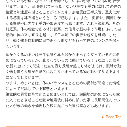
なっているか横になっているか静止しているのか動いているのかわか
ります。また、目 を閉じて何も見えない状態でも重力に対しての体の
位置と加速度を感じることができます。加速度は三半規管、重力に対
する感覚は耳石器というところで感じま す。また、皮膚や、関節にか
かる振動や圧力でも重力や加速度でも感じます。これら視覚系、耳の
前庭系、体の感覚である体知覚系、の信号が脳の中で作用し あって自
動的に体の立ち直りを起こして二本足での歩行や起立を可能にした
り、動く物を自動的に目で追う反射などを行って体のバランスを保っ
ています。
耳からくるめまいは三半規管や耳石器からまっすぐ立っているのに斜
めになっているとか、止まっているのに動いているような誤った信号
が脳 にはいって間違った立ち直り反射が起こり体がよろけ、眼球が動
く物を追う反射が自動的に起こり止まっている物が動いて見えるよう
になってしまいます。
つまり、めまいとは、体のバランスをとるための反射が間違った情報
によって混乱している状態といえます。
視覚的な異常信号で起こるめまいとしては、遊園地の斜めになった家
に入ったとき起こる感覚や地震後に斜めに傾いた家に長期間住んでい
た人が家の傾きを修理した後に起こった違和感などもあります。
▲
Page Top