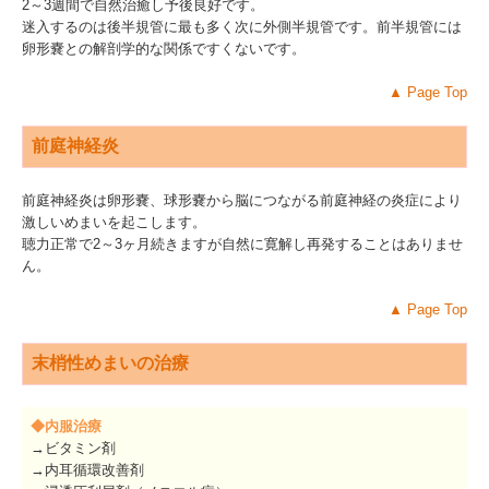
2～3週間で自然治癒し予後良好です。
迷入するのは後半規管に最も多く次に外側半規管です。前半規管には
卵形嚢との解剖学的な関係ですくないです。
▲
Page Top
前庭神経炎
前庭神経炎は卵形嚢、球形嚢から脳につながる前庭神経の炎症により
激しいめまいを起こします。
聴力正常で2～3ヶ月続きますが自然に寛解し再発することはありませ
ん。
▲
Page Top
末梢性めまいの治療
◆内服治療
→ビタミン剤
→内耳循環改善剤