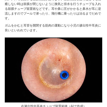
癒しない時は鼓膜が閉じないように換気と排水を行うチューブを入れ
る鼓膜チューブ留置術などです。耳や鼻に圧がかかると鼻水が耳に逆
流しますのでプールで潜ったり、飛行機に乗ったりは治るまでだめで
す。
ガムをかむと耳管を開閉する筋肉の運動になり小児の滲出性中耳炎に
良いといわれています。
右滲出性中耳炎チューブ留置術後（AIで作成）