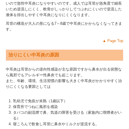
いので急性中耳炎になりやすいのです。成人では耳管が急角度で細長
いため逆流しにくく、軟骨がしっかりしてつぶれにくいので逆流した
液体を排出しやすく中耳炎になりにくくなります。
耳管の構造が大人の形になる7～8歳で中耳炎にかからなくなってきま
す。
▲
Page Top
治りにくい中耳炎の原因
中耳炎は耳管からの逆向性感染が主な原因ですから鼻水が出る状態な
ら風邪でもアレルギー性鼻炎でも起こります。
また、年齢、環境、生活習慣の影響も大きく中耳炎がかかりやすく治
りにくくなる要因としては
乳幼児で免疫が未熟（1歳以下）
保育所でつねに風邪を感染
タバコの副流煙で鼻、気道の障害を受ける（家族内に喫煙者がい
る）
寝ころんで飲食し耳管に鼻水やミルクが逆流する。