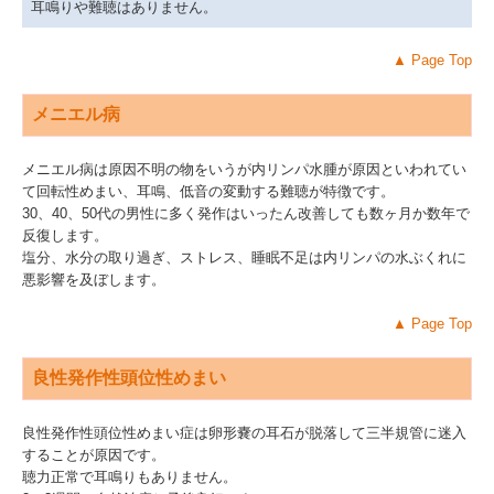
耳鳴りや難聴はありません。
▲
Page Top
メニエル病
メニエル病は原因不明の物をいうが内リンパ水腫が原因といわれてい
て回転性めまい、耳鳴、低音の変動する難聴が特徴です。
30、40、50代の男性に多く発作はいったん改善しても数ヶ月か数年で
反復します。
塩分、水分の取り過ぎ、ストレス、睡眠不足は内リンパの水ぶくれに
悪影響を及ぼします。
▲
Page Top
良性発作性頭位性めまい
良性発作性頭位性めまい症は卵形嚢の耳石が脱落して三半規管に迷入
することが原因です。
聴力正常で耳鳴りもありません。